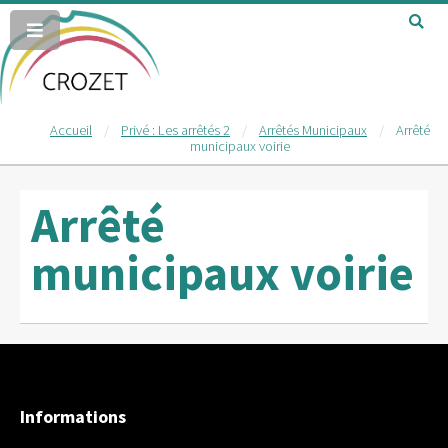
Accueil
Privé : Les arrêtés 2
Arrêtés Municipaux
Arrêté
municipaux voirie
Arrêté
municipaux voirie
Informations