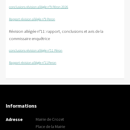
conclusions révision allégée n°9 Péron 2026
Rapport révision allégée n°9 Peron
Révision allégée n°11: rapport, conclusions et avis de la
commissaire enquêtrice
conclusions révision allégée n°11 Péron
Rapport révision allégée n°11Peron
Informations
Adresse
Mairie de Crozet
Place de la Mairie